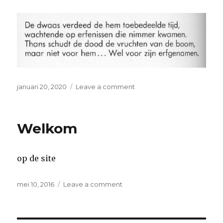
Posted
on
januari 20, 2020
Leave a comment
on
De
Dwaas
Welkom
op de site
Posted
on
mei 10, 2016
Leave a comment
on
Welkom